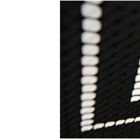
Experten
Mein B:O
Mein Konto
Folgen Sie uns
Kontakt