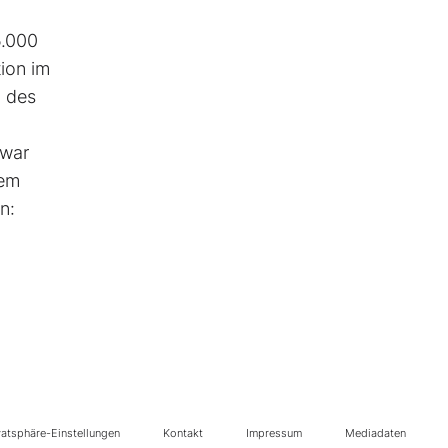
5.000
ion im
g des
 war
dem
n:
vatsphäre-Einstellungen
Kontakt
Impressum
Mediadaten