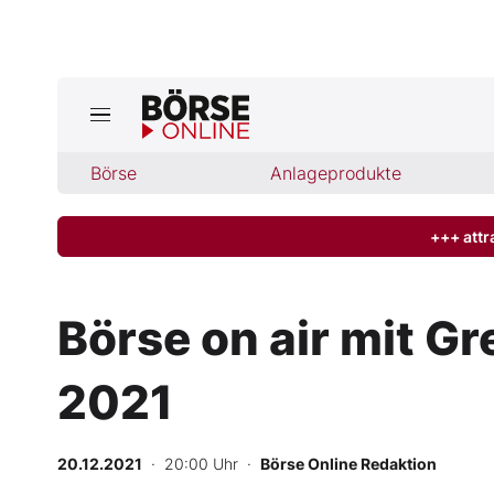
Jetzt a
ktuelle Ausgabe BÖRSE ONLINE lese
Börse
Börse
Anlageprodukte
News
+++ attr
Anlageprodukte
Börse on air mit Gr
Finanz-Check
2021
Abo & Shop
BO-Musterdepots
20.12.2021
· 20:00 Uhr
·
Börse Online Redaktion