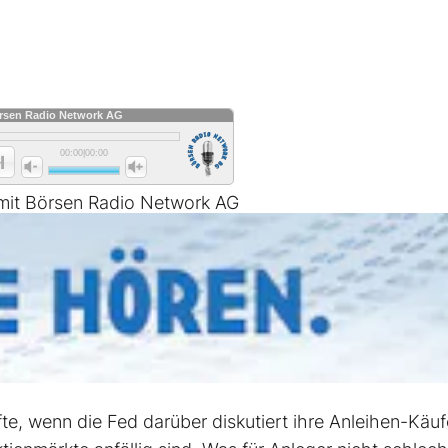
 mit Börsen Radio Network AG
fte, wenn die Fed darüber diskutiert ihre Anleihen-Käuf