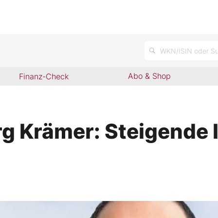
n
WKN/ISIN oder Su
Abo & Shop
Finanz-Check
rg Krämer: Steigende I