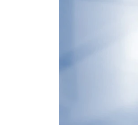
Experten
Mein B:O
Mein Konto
Folgen Sie uns
Kontakt