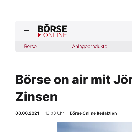
Jetzt a
ktuelle Ausgabe BÖRSE ONLINE lese
Börse
Börse
Anlageprodukte
News
Börse on air mit Jö
Anlageprodukte
Zinsen
Finanz-Check
Abo & Shop
08.06.2021
· 19:00 Uhr
·
Börse Online Redaktion
BO-Musterdepots