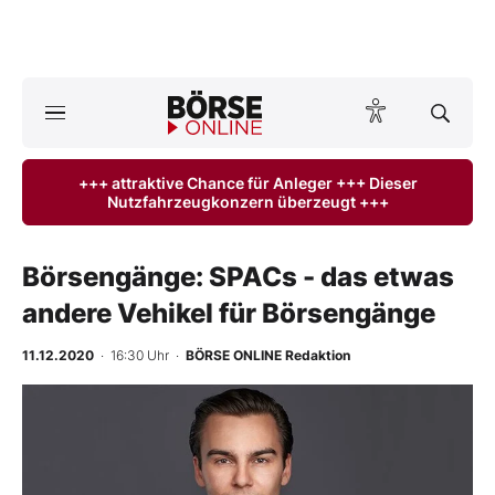
Börse
News
+++ attraktive Chance für Anleger +++ Dieser
Nutzfahrzeugkonzern überzeugt +++
Anlageprodukte
Finanz-Check
Börsengänge: SPACs - das etwas
andere Vehikel für Börsengänge
Abo & Shop
11.12.2020
· 16:30 Uhr
·
BÖRSE ONLINE Redaktion
BO-Musterdepots
Experten
Mein B:O