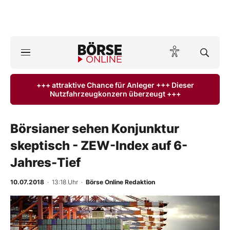
Börse
News
+++ attraktive Chance für Anleger +++ Dieser
Nutzfahrzeugkonzern überzeugt +++
Anlageprodukte
Finanz-Check
Börsianer sehen Konjunktur
skeptisch - ZEW-Index auf 6-
Abo & Shop
Jahres-Tief
BO-Musterdepots
10.07.2018
· 13:18 Uhr
·
Börse Online Redaktion
Experten
Mein B:O