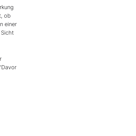
irkung
t, ob
n einer
 Sicht
r
 "Davor