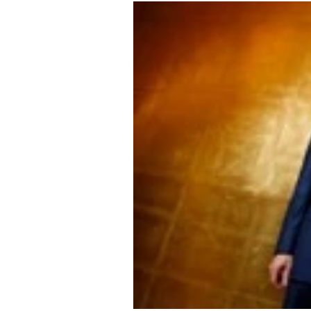
Experten
Mein B:O
Mein Konto
Folgen Sie uns
Kontakt