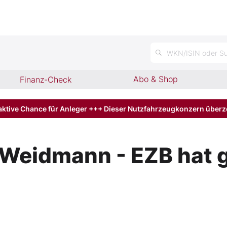
n
WKN/ISIN oder Su
Abo & Shop
Finanz-Check
aktive Chance für Anleger +++ Dieser Nutzfahrzeugkonzern über
Weidmann - EZB hat g