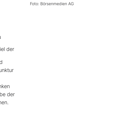
Foto: Börsenmedien AG
u
iel der
nd
unktur
nken
abe der
men.