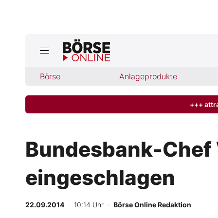
Jetzt a
ktuelle Ausgabe BÖRSE ONLINE lese
Börse
Börse
Anlageprodukte
News
+++ attr
Anlageprodukte
Bundesbank-Chef 
Finanz-Check
eingeschlagen
Abo & Shop
BO-Musterdepots
22.09.2014
· 10:14 Uhr
·
Börse Online Redaktion