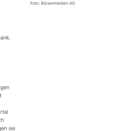
Foto: Börsenmedien AG
bank.
ngen
t
rtal
ch
gen sei