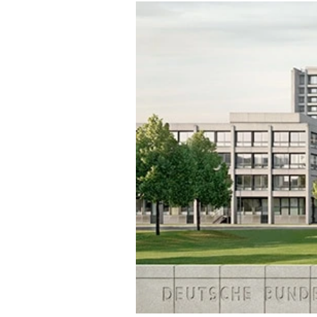
Experten
Mein B:O
Mein Konto
Folgen Sie uns
Kontakt