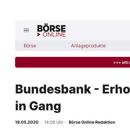
Jetzt a
ktuelle Ausgabe BÖRSE ONLINE lese
Börse
Börse
Anlageprodukte
News
+++ attr
Anlageprodukte
Bundesbank - Erho
Finanz-Check
in Gang
Abo & Shop
BO-Musterdepots
18.05.2020
· 14:09 Uhr
·
Börse Online Redaktion