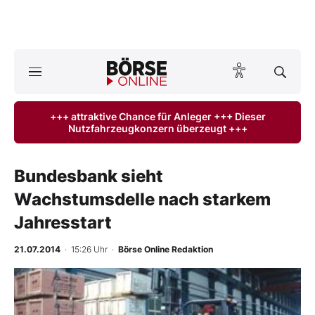
Börse
News
+++ attraktive Chance für Anleger +++ Dieser
Nutzfahrzeugkonzern überzeugt +++
Anlageprodukte
Finanz-Check
Bundesbank sieht
Wachstumsdelle nach starkem
Abo & Shop
Jahresstart
BO-Musterdepots
21.07.2014
· 15:26 Uhr
·
Börse Online Redaktion
Experten
Mein B:O