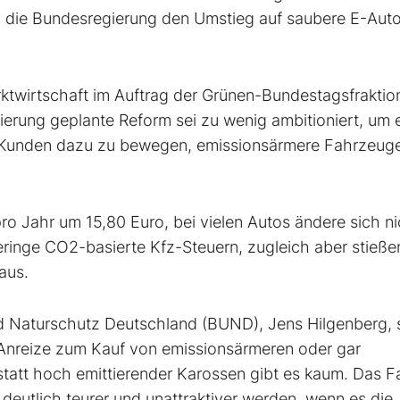
rd die Bundesregierung den Umstieg auf saubere E-Aut
ktwirtschaft im Auftrag der Grünen-Bundestagsfraktio
erung geplante Reform sei zu wenig ambitioniert, um 
h Kunden dazu zu bewegen, emissionsärmere Fahrzeug
ro Jahr um 15,80 Euro, bei vielen Autos ändere sich ni
ringe CO2-basierte Kfz-Steuern, zugleich aber stieße
aus.
d Naturschutz Deutschland (BUND), Jens Hilgenberg, 
 "Anreize zum Kauf von emissionsärmeren oder gar
tatt hoch emittierender Karossen gibt es kaum. Das F
eutlich teurer und unattraktiver werden, wenn es die