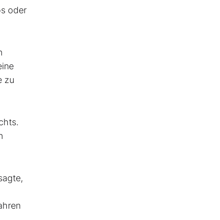
os oder
n
eine
e zu
chts.
n
sagte,
ahren