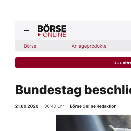
Jetzt a
ktuelle Ausgabe BÖRSE ONLINE lese
Börse
Börse
Anlageprodukte
News
+++ attr
Anlageprodukte
Bundestag beschli
Finanz-Check
21.09.2020
· 08:40 Uhr
·
Börse Online Redaktion
Abo & Shop
BO-Musterdepots