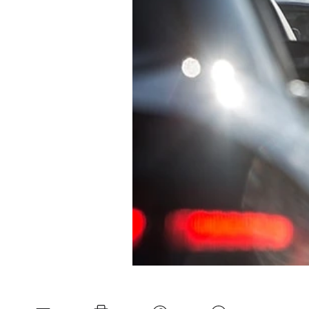
Experten
Mein B:O
Mein Konto
Folgen Sie uns
Kontakt