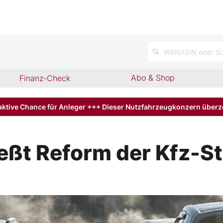
n
WKN/ISIN oder Su
Abo & Shop
Finanz-Check
aktive Chance für Anleger +++ Dieser Nutzfahrzeugkonzern über
eßt Reform der Kfz-S