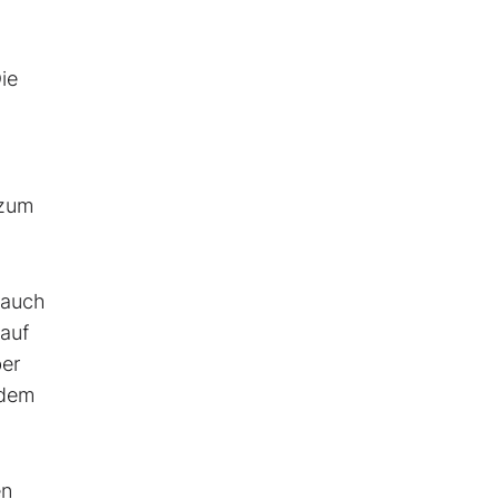
ie
 zum
 auch
auf
ber
 dem
en