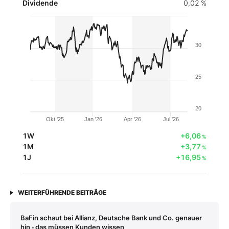
Dividende
0,02 %
30
25
20
Okt '25
Jan '26
Apr '26
Jul '26
1W
+6,06
%
1M
+3,77
%
1J
+16,95
%
WEITERFÜHRENDE BEITRÄGE
BaFin schaut bei Allianz, Deutsche Bank und Co. genauer
hin ‑ das müssen Kunden wissen