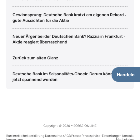
Gewinnsprung: Deutsche Bank kratzt am eigenen Rekord ‑
gute Aussichten für die Aktie
Neuer Ärger bei der Deutschen Bank? Razzia in Frankfurt ‑
Aktie reagiert überraschend
Zurück zum alten Glanz
Deutsche Bank im Saisonalitäts‑Check: Darum könnte es
Handeln
jetzt spannend werden
Copyright © 2026 – BÖRSE ONLINE
Barrierefreiheitserklärung
Datenschutz
AGB
Presse
Privatsphäre-Einstellungen
Kontakt
Impressum
Mediadaten