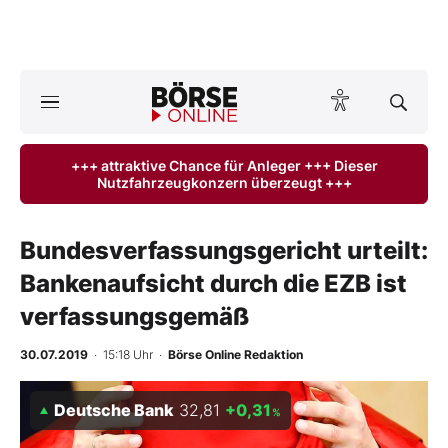
A
ktuelle Ausgabe BÖRSE ONLINE lesen
Börse
+++ attraktive Chance für Anleger +++ Dieser
Nutzfahrzeugkonzern überzeugt +++
News
Anlageprodukte
Bundesverfassungsgericht urteilt:
Bankenaufsicht durch die EZB ist
Finanz-Check
verfassungsgemäß
Abo & Shop
30.07.2019
· 15:18 Uhr
·
Börse Online Redaktion
BO-Musterdepots
Deutsche Bank
32,81
+0,31
%
Experten