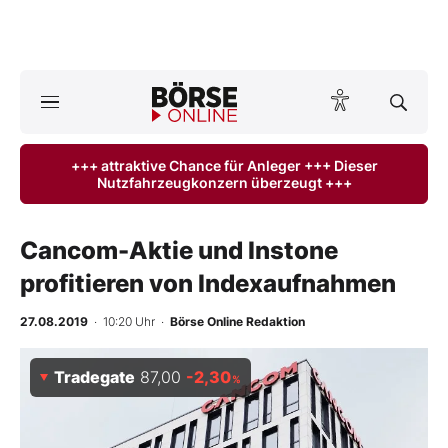
A
ktuelle Ausgabe BÖRSE ONLINE lesen
Börse
+++ attraktive Chance für Anleger +++ Dieser
Nutzfahrzeugkonzern überzeugt +++
News
Anlageprodukte
Cancom-Aktie und Instone
profitieren von Indexaufnahmen
Finanz-Check
27.08.2019
· 10:20 Uhr
·
Börse Online Redaktion
Abo & Shop
Tradegate
87,00
-2,30
%
BO-Musterdepots
Experten