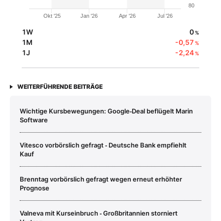
80
Okt '25
Jan '26
Apr '26
Jul '26
1W
0
%
1M
-0,57
%
1J
-2,24
%
WEITERFÜHRENDE BEITRÄGE
Wichtige Kursbewegungen: Google‑Deal beflügelt Marin
Software
Vitesco vorbörslich gefragt ‑ Deutsche Bank empfiehlt
Kauf
Brenntag vorbörslich gefragt wegen erneut erhöhter
Prognose
Valneva mit Kurseinbruch ‑ Großbritannien storniert