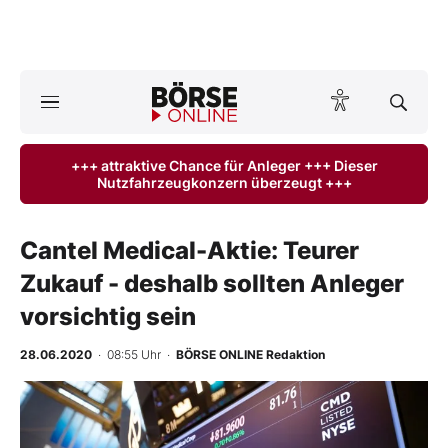
A
ktuelle Ausgabe BÖRSE ONLINE lesen
Börse
+++ attraktive Chance für Anleger +++ Dieser
Nutzfahrzeugkonzern überzeugt +++
News
Anlageprodukte
Cantel Medical-Aktie: Teurer
Zukauf - deshalb sollten Anleger
Finanz-Check
vorsichtig sein
Abo & Shop
28.06.2020
· 08:55 Uhr
·
BÖRSE ONLINE Redaktion
BO-Musterdepots
-
%
Experten