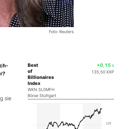
Foto: Reuters
Best
+0,15
ech-
%
of
135,50
XXP
r?
Billionaires
Index
WKN SL0MFH
Börse Stuttgart
g sie
120