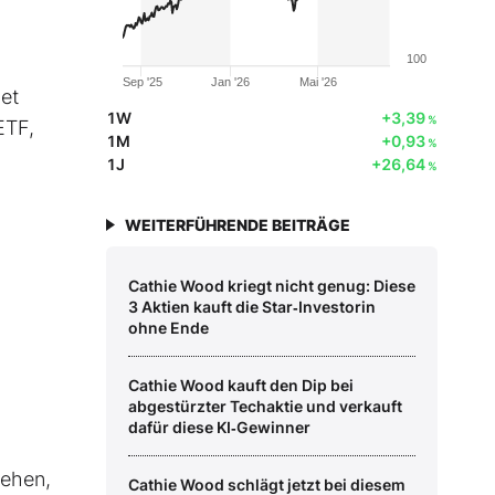
100
Sep '25
Jan '26
Mai '26
et
1W
+3,39
%
ETF,
1M
+0,93
%
1J
+26,64
%
WEITERFÜHRENDE BEITRÄGE
Cathie Wood kriegt nicht genug: Diese
3 Aktien kauft die Star‑Investorin
ohne Ende
Cathie Wood kauft den Dip bei
abgestürzter Techaktie und verkauft
dafür diese KI‑Gewinner
gehen,
Cathie Wood schlägt jetzt bei diesem