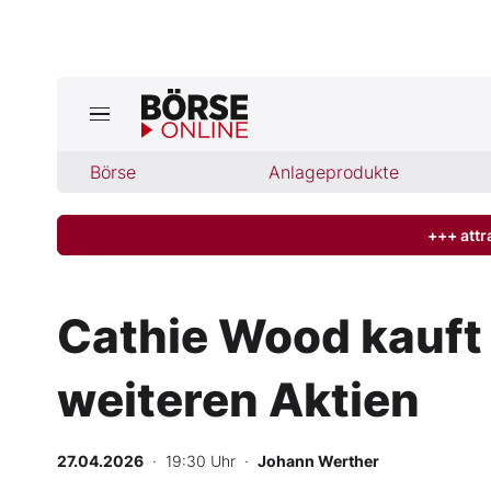
Börse
Börse
Anlageprodukte
News
Anlageprodukte
+++ attr
Finanz-Check
Cathie Wood kauft
Abo & Shop
weiteren Aktien
BO-Musterdepots
27.04.2026
· 19:30 Uhr
·
Johann Werther
Experten