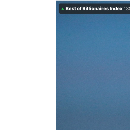
Best of Billionaires Index
13
Mein B:O
Mein Konto
Folgen Sie uns
Kontakt