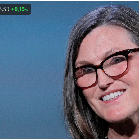
5,50
+0,15
%