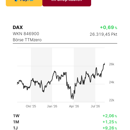
DAX
+0,69
%
WKN 846900
26.319,45
Pkt
Börse TTMzero
26k
24k
22k
Okt '25
Jan '26
Apr '26
Jul '26
1W
+2,06
%
1M
+1,25
%
1J
+9,26
%