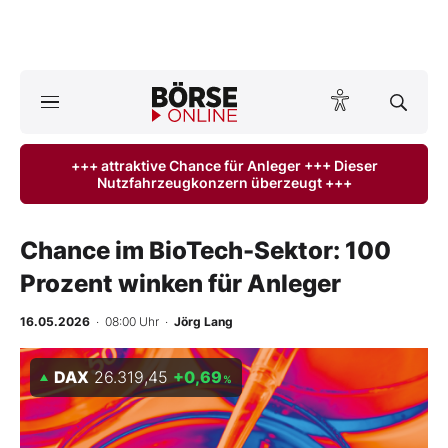
Börse
News
+++ attraktive Chance für Anleger +++ Dieser
Nutzfahrzeugkonzern überzeugt +++
Anlageprodukte
Finanz-Check
Chance im BioTech-Sektor: 100
Prozent winken für Anleger
Abo & Shop
16.05.2026
· 08:00 Uhr
·
Jörg Lang
BO-Musterdepots
DAX
26.319,45
+0,69
%
Experten
Mein B:O