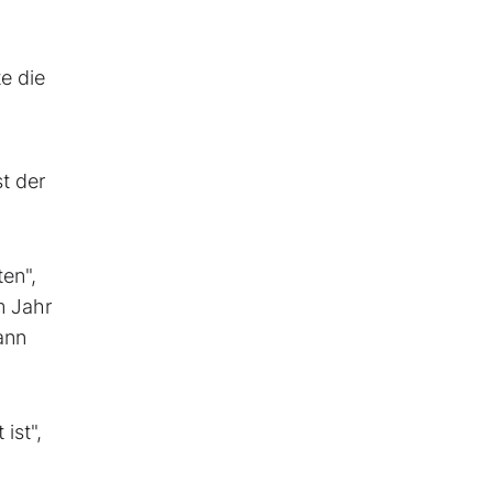
te die
st der
en",
m Jahr
ann
ist",