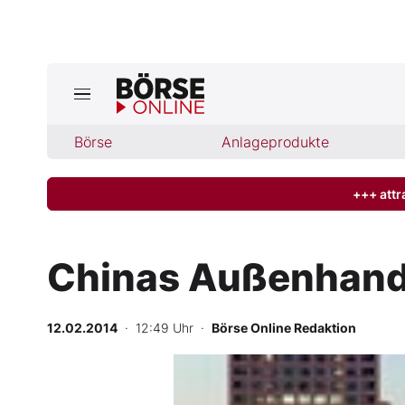
Börse
Börse
Anlageprodukte
News
Anlageprodukte
+++ attr
Finanz-Check
Chinas Außenhande
Abo & Shop
12.02.2014
· 12:49 Uhr
·
Börse Online Redaktion
BO-Musterdepots
Experten