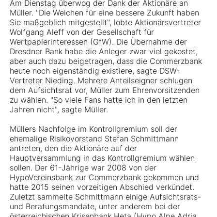
Am Dienstag überwog der Dank der Aktionäre an
Müller. "Die Weichen für eine bessere Zukunft haben
Sie maßgeblich mitgestellt", lobte Aktionärsvertreter
Wolfgang Aleff von der Gesellschaft für
Wertpapierinteressen (GfW). Die Übernahme der
Dresdner Bank habe die Anleger zwar viel gekostet,
aber auch dazu beigetragen, dass die Commerzbank
heute noch eigenständig existiere, sagte DSW-
Vertreter Nieding. Mehrere Anteilseigner schlugen
dem Aufsichtsrat vor, Müller zum Ehrenvorsitzenden
zu wählen. "So viele Fans hatte ich in den letzten
Jahren nicht", sagte Müller.
Müllers Nachfolge im Kontrollgremium soll der
ehemalige Risikovorstand Stefan Schmittmann
antreten, den die Aktionäre auf der
Hauptversammlung in das Kontrollgremium wählen
sollen. Der 61-Jährige war 2008 von der
HypoVereinsbank zur Commerzbank gekommen und
hatte 2015 seinen vorzeitigen Abschied verkündet.
Zuletzt sammelte Schmittmann einige Aufsichtsrats-
und Beratungsmandate, unter anderem bei der
österreichischen Krisenbank Heta (Hypo Alpe Adria,