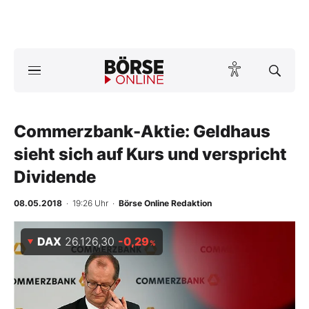
A
ktuelle Ausgabe BÖRSE ONLINE lesen
Börse
News
Commerzbank-Aktie: Geldhaus
sieht sich auf Kurs und verspricht
Anlageprodukte
Dividende
Finanz-Check
08.05.2018
· 19:26 Uhr
·
Börse Online Redaktion
Abo & Shop
DAX
26.126,30
-0,29
%
BO-Musterdepots
Experten