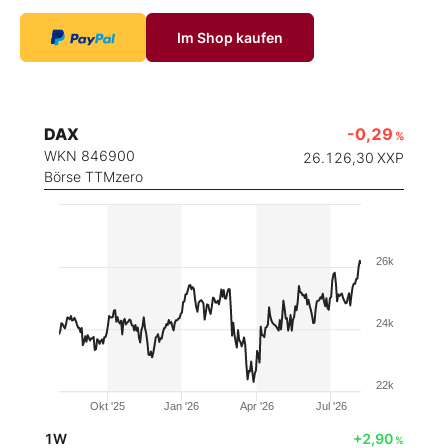
Im Shop kaufen
DAX
-0,29
%
WKN 846900
26.126,30
XXP
Börse TTMzero
26k
24k
22k
Okt '25
Jan '26
Apr '26
Jul '26
1W
+2,90
%