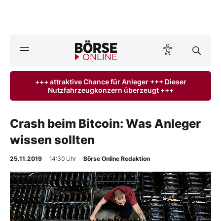
Börse
News
+++ attraktive Chance für Anleger +++ Dieser
Nutzfahrzeugkonzern überzeugt +++
Anlageprodukte
Finanz-Check
Crash beim Bitcoin: Was Anleger
wissen sollten
Abo & Shop
25.11.2019
· 14:30 Uhr
·
Börse Online Redaktion
BO-Musterdepots
Experten
Mein B:O