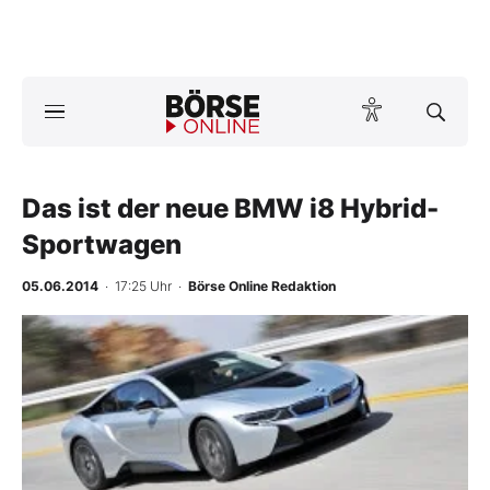
Börse
News
Das ist der neue BMW i8 Hybrid-
Anlageprodukte
Sportwagen
Finanz-Check
05.06.2014
· 17:25 Uhr
·
Börse Online Redaktion
Abo & Shop
BO-Musterdepots
Experten
Mein B:O