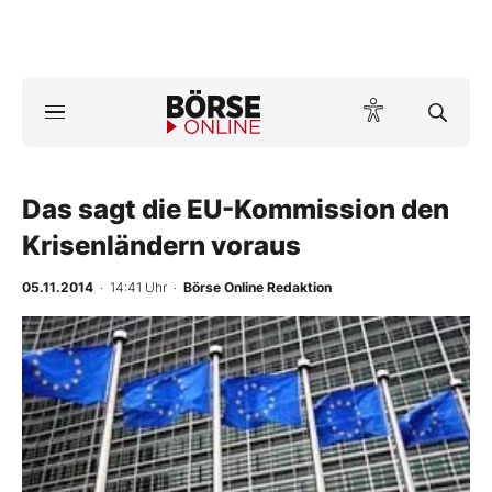
Börse
News
Das sagt die EU-Kommission den
Anlageprodukte
Krisenländern voraus
Finanz-Check
05.11.2014
· 14:41 Uhr
·
Börse Online Redaktion
Abo & Shop
BO-Musterdepots
Experten
Mein B:O