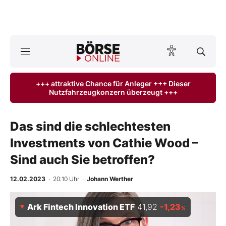
A
ktuelle Ausgabe BÖRSE ONLINE lesen
Börse
+++ attraktive Chance für Anleger +++ Dieser
Nutzfahrzeugkonzern überzeugt +++
News
Anlageprodukte
Das sind die schlechtesten
Investments von Cathie Wood –
Finanz-Check
Sind auch Sie betroffen?
Abo & Shop
12.02.2023
· 20:10 Uhr
·
Johann Werther
BO-Musterdepots
Ark Fintech Innovation ETF
41,92
-1,23
%
Experten