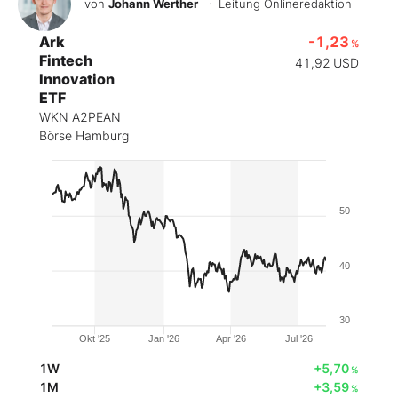
von
Johann Werther
· Leitung Onlineredaktion
Ark
-1,23
%
Fintech
41,92
USD
Innovation
ETF
WKN A2PEAN
Börse Hamburg
50
40
30
Okt '25
Jan '26
Apr '26
Jul '26
1W
+5,70
%
1M
+3,59
%