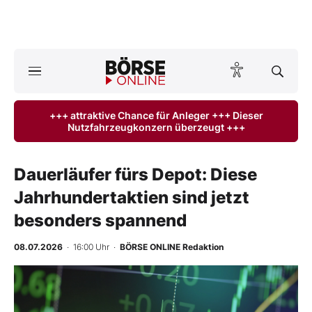
Börse
News
+++ attraktive Chance für Anleger +++ Dieser
Nutzfahrzeugkonzern überzeugt +++
Anlageprodukte
Finanz-Check
Dauerläufer fürs Depot: Diese
Jahrhundertaktien sind jetzt
Abo & Shop
besonders spannend
BO-Musterdepots
08.07.2026
· 16:00 Uhr
·
BÖRSE ONLINE Redaktion
Experten
Mein B:O