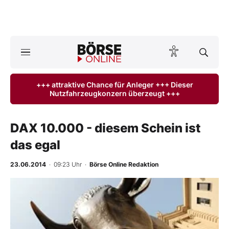
A
ktuelle Ausgabe BÖRSE ONLINE lesen
Börse
+++ attraktive Chance für Anleger +++ Dieser
Nutzfahrzeugkonzern überzeugt +++
News
Anlageprodukte
DAX 10.000 - diesem Schein ist
das egal
Finanz-Check
23.06.2014
· 09:23 Uhr
·
Börse Online Redaktion
Abo & Shop
BO-Musterdepots
Experten