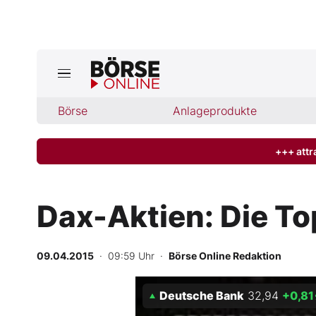
Börse
Börse
Anlageprodukte
News
Anlageprodukte
+++ attr
Finanz-Check
Dax-Aktien: Die To
Abo & Shop
09.04.2015
· 09:59 Uhr
·
Börse Online Redaktion
BO-Musterdepots
Deutsche Bank
32,94
+0,81
Experten