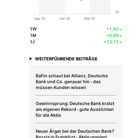
20
Sep '25
Jan '26
Mai '26
1W
+1,92
%
1M
+0,99
%
1J
+13,72
%
WEITERFÜHRENDE BEITRÄGE
BaFin schaut bei Allianz, Deutsche
Bank und Co. genauer hin ‑ das
müssen Kunden wissen
Gewinnsprung: Deutsche Bank kratzt
am eigenen Rekord ‑ gute Aussichten
für die Aktie
Neuer Ärger bei der Deutschen Bank?
Razzia in Frankfurt ‑ Aktie reagiert