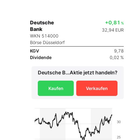
Deutsche
+0,81
%
Bank
32,94
EUR
WKN 514000
Börse Düsseldorf
KGV
9,78
Dividende
0,02 %
Deutsche Bank
Aktie jetzt handeln?
Kaufen
Verkaufen
30
25