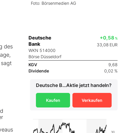
Foto: Börsenmedien AG
Deutsche
+0,58
%
Bank
33,08
EUR
ng des
WKN 514000
rage,
Börse Düsseldorf
 sagt
KGV
9,68
Dividende
0,02 %
Deutsche Bank
Aktie jetzt handeln?
Kaufen
Verkaufen
nd
er
iveaus
30