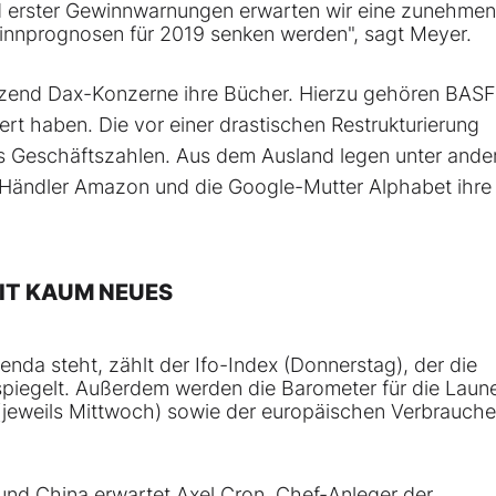
nd erster Gewinnwarnungen erwarten wir eine zunehme
innprognosen für 2019 senken werden", sagt Meyer.
utzend Dax-Konzerne ihre Bücher. Hierzu gehören BAS
iert haben. Die vor einer drastischen Restrukturierung
ls Geschäftszahlen. Aus dem Ausland legen unter and
e-Händler Amazon und die Google-Mutter Alphabet ihre
EIT KAUM NEUES
nda steht, zählt der Ifo-Index (Donnerstag), der die
iegelt. Außerdem werden die Barometer für die Laun
jeweils Mittwoch) sowie der europäischen Verbrauche
nd China erwartet Axel Cron, Chef-Anleger der