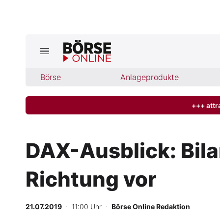
Jetzt a
ktuelle Ausgabe BÖRSE ONLINE lese
Börse
Börse
Anlageprodukte
News
+++ attr
Anlageprodukte
DAX-Ausblick: Bila
Finanz-Check
Richtung vor
Abo & Shop
BO-Musterdepots
21.07.2019
· 11:00 Uhr
·
Börse Online Redaktion