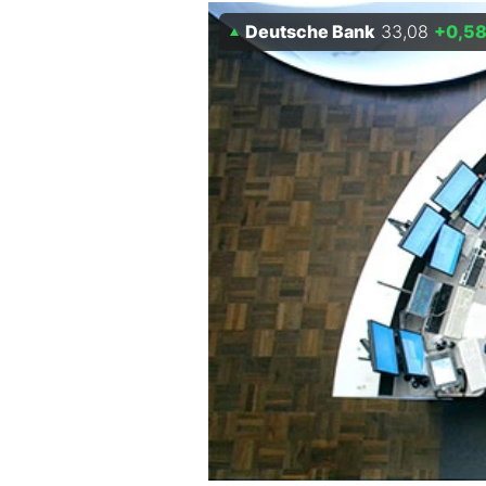
Experten
Deutsche Bank
33,08
+0,5
Mein B:O
Mein Konto
Folgen Sie uns
Kontakt