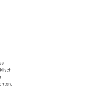
es
klisch
n
chten,