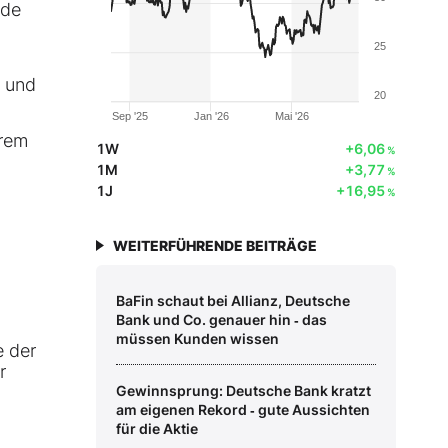
nde
25
F und
20
Sep '25
Jan '26
Mai '26
erem
1W
+6,06
%
1M
+3,77
%
1J
+16,95
%
WEITERFÜHRENDE BEITRÄGE
BaFin schaut bei Allianz, Deutsche
Bank und Co. genauer hin ‑ das
müssen Kunden wissen
e der
r
Gewinnsprung: Deutsche Bank kratzt
am eigenen Rekord ‑ gute Aussichten
für die Aktie