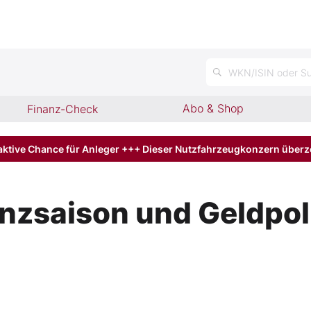
n
WKN/ISIN oder Su
Abo & Shop
Finanz-Check
aktive Chance für Anleger +++ Dieser Nutzfahrzeugkonzern über
nzsaison und Geldpol