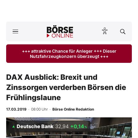
A
ktuelle Ausgabe BÖRSE ONLINE lesen
Börse
+++ attraktive Chance für Anleger +++ Dieser
Nutzfahrzeugkonzern überzeugt +++
News
Anlageprodukte
DAX Ausblick: Brexit und
Zinssorgen verderben Börsen die
Finanz-Check
Frühlingslaune
Abo & Shop
17.03.2019
· 08:00 Uhr
·
Börse Online Redaktion
BO-Musterdepots
Deutsche Bank
32,94
+0,14
%
Experten