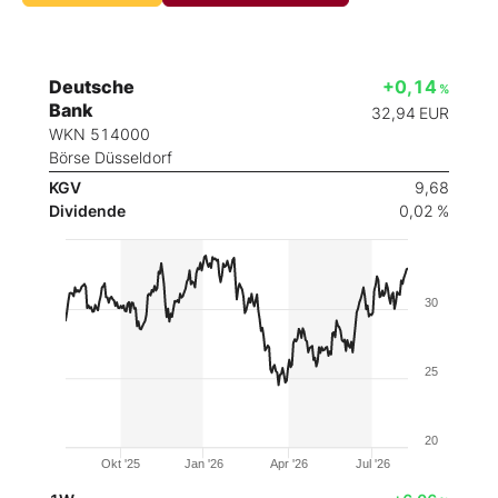
Deutsche
+0,14
%
Bank
32,94
EUR
WKN 514000
Börse Düsseldorf
KGV
9,68
Dividende
0,02 %
30
25
20
Okt '25
Jan '26
Apr '26
Jul '26