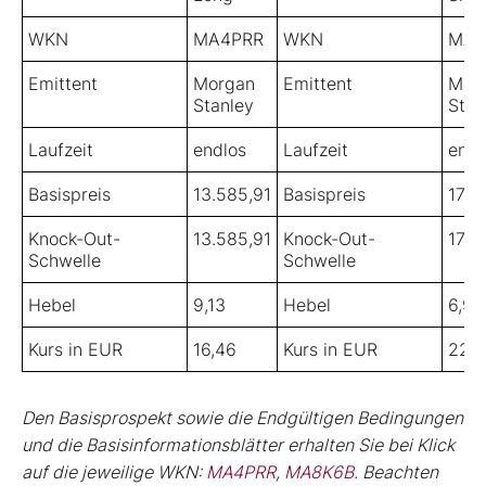
WKN
MA4PRR
WKN
MA8
Emittent
Morgan
Emittent
Mor
Stanley
Stan
Laufzeit
endlos
Laufzeit
endl
Basispreis
13.585,91
Basispreis
17.4
Knock-Out-
13.585,91
Knock-Out-
17.4
Schwelle
Schwelle
Hebel
9,13
Hebel
6,95
Kurs in EUR
16,46
Kurs in EUR
22,
Den Basisprospekt sowie die Endgültigen Bedingungen
und die Basisinformationsblätter erhalten Sie bei Klick
auf die jeweilige WKN:
MA4PRR
,
MA8K6B
. Beachten