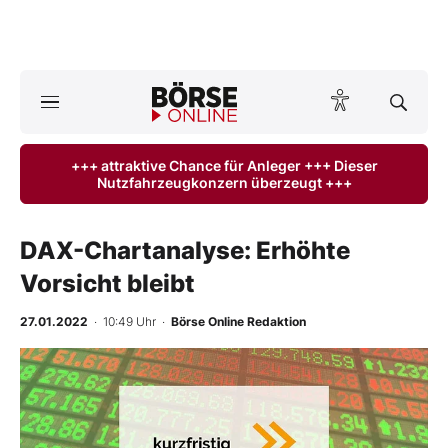
A
ktuelle Ausgabe BÖRSE ONLINE lesen
Börse
+++ attraktive Chance für Anleger +++ Dieser
Nutzfahrzeugkonzern überzeugt +++
News
Anlageprodukte
DAX-Chartanalyse: Erhöhte
Vorsicht bleibt
Finanz-Check
27.01.2022
· 10:49 Uhr
·
Börse Online Redaktion
Abo & Shop
BO-Musterdepots
Experten