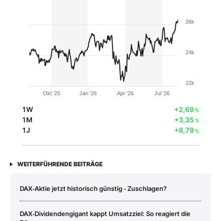
26k
24k
22k
Okt '25
Jan '26
Apr '26
Jul '26
1W
+2,69
%
1M
+3,35
%
1J
+8,79
%
WEITERFÜHRENDE BEITRÄGE
DAX‑Aktie jetzt historisch günstig ‑ Zuschlagen?
DAX‑Dividendengigant kappt Umsatzziel: So reagiert die