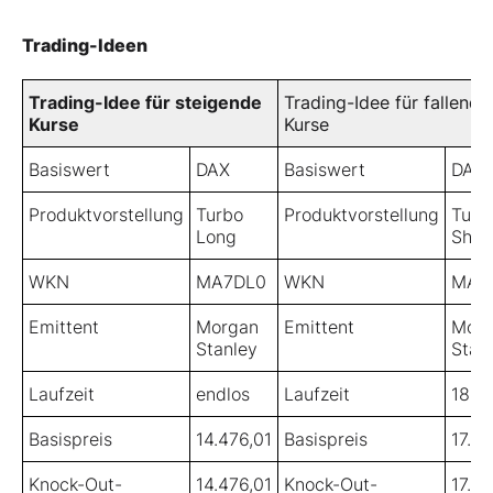
Trading-Ideen
Trading-Idee für steigende
Trading-Idee für fallende
Kurse
Kurse
Basiswert
DAX
Basiswert
DAX
Produktvorstellung
Turbo
Produktvorstellung
Turb
Long
Shor
WKN
MA7DL0
WKN
MA9
Emittent
Morgan
Emittent
Morg
Stanley
Stan
Laufzeit
endlos
Laufzeit
18.0
Basispreis
14.476,01
Basispreis
17.10
Knock-Out-
14.476,01
Knock-Out-
17.10