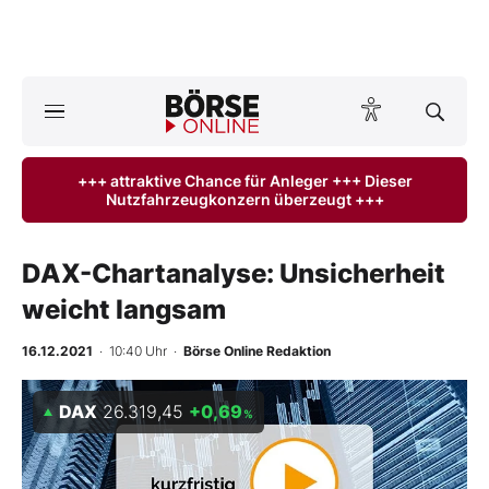
A
ktuelle Ausgabe BÖRSE ONLINE lesen
Börse
+++ attraktive Chance für Anleger +++ Dieser
Nutzfahrzeugkonzern überzeugt +++
News
Anlageprodukte
DAX-Chartanalyse: Unsicherheit
weicht langsam
Finanz-Check
16.12.2021
· 10:40 Uhr
·
Börse Online Redaktion
Abo & Shop
DAX
26.319,45
+0,69
%
BO-Musterdepots
Experten