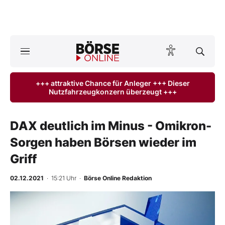
A
ktuelle Ausgabe BÖRSE ONLINE lesen
Börse
+++ attraktive Chance für Anleger +++ Dieser
Nutzfahrzeugkonzern überzeugt +++
News
Anlageprodukte
DAX deutlich im Minus - Omikron-
Sorgen haben Börsen wieder im
Finanz-Check
Griff
Abo & Shop
02.12.2021
· 15:21 Uhr
·
Börse Online Redaktion
BO-Musterdepots
Experten