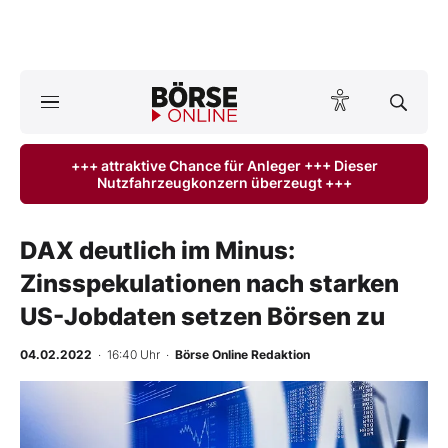
A
ktuelle Ausgabe BÖRSE ONLINE lesen
Börse
+++ attraktive Chance für Anleger +++ Dieser
Nutzfahrzeugkonzern überzeugt +++
News
Anlageprodukte
DAX deutlich im Minus:
Zinsspekulationen nach starken
Finanz-Check
US-Jobdaten setzen Börsen zu
Abo & Shop
04.02.2022
· 16:40 Uhr
·
Börse Online Redaktion
BO-Musterdepots
Experten