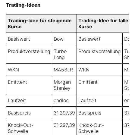
Trading-Ideen
Trading-Idee für steigende
Trading-Idee für fallen
Kurse
Kurse
Basiswert
Dow
Basiswert
Dow
Produktvorstellung
Turbo
Produktvorstellung
Turb
Long
Shor
WKN
MA53JR
WKN
MA6
Emittent
Morgan
Emittent
Mor
Stanley
Stan
Laufzeit
endlos
Laufzeit
endl
Basispreis
31.297,39
Basispreis
37.2
Knock-Out-
31.297,39
Knock-Out-
37.2
Schwelle
Schwelle