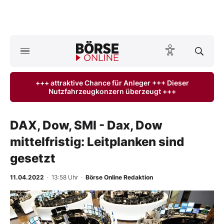
A
ktuelle Ausgabe BÖRSE ONLINE lesen
Börse
+++ attraktive Chance für Anleger +++ Dieser
Nutzfahrzeugkonzern überzeugt +++
News
Anlageprodukte
DAX, Dow, SMI - Dax, Dow
mittelfristig: Leitplanken sind
Finanz-Check
gesetzt
Abo & Shop
11.04.2022
· 13:58 Uhr
·
Börse Online Redaktion
BO-Musterdepots
Experten