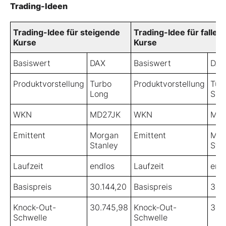
Trading-Ideen
Trading-Idee für steigende
Trading-Idee für fallen
Kurse
Kurse
Basiswert
DAX
Basiswert
DAX
Produktvorstellung
Turbo
Produktvorstellung
Tur
Long
Sho
WKN
MD27JK
WKN
MA
Emittent
Morgan
Emittent
Mor
Stanley
Sta
Laufzeit
endlos
Laufzeit
end
Basispreis
30.144,20
Basispreis
38.
Knock-Out-
30.745,98
Knock-Out-
38.
Schwelle
Schwelle