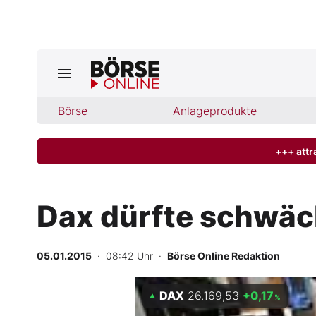
Jetzt a
ktuelle Ausgabe BÖRSE ONLINE lese
Börse
Börse
Anlageprodukte
News
+++ attr
Anlageprodukte
Dax dürfte schwäc
Finanz-Check
05.01.2015
· 08:42 Uhr
·
Börse Online Redaktion
Abo & Shop
DAX
26.169,53
+0,17
BO-Musterdepots
%