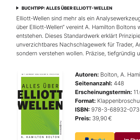
BUCHTIPP: ALLES ÜBER ELLIOTT-WELLEN
Elliott-Wellen sind mehr als ein Analysewerkzeug 
über Elliott-Wellen“ vereint A. Hamilton Boltons
entstehen. Dieses Standardwerk erklärt Prinzip
unverzichtbares Nachschlagewerk für Trader, An
sondern verstehen wollen. Präzise, tiefgründig un
Autoren:
Bolton, A. Hami
Seitenanzahl:
448
Erscheinungstermin:
11
Format:
Klappenbroschu
ISBN:
978-3-68932-073
Preis:
39,90 €
Im Sho