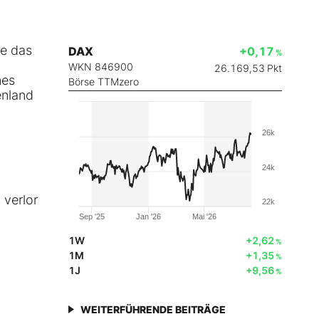
te das
DAX
+0,17
%
WKN 846900
26.169,53
Pkt
nes
Börse TTMzero
enland
26k
24k
 verlor
22k
Sep '25
Jan '26
Mai '26
1W
+2,62
%
1M
+1,35
%
1J
+9,56
%
WEITERFÜHRENDE BEITRÄGE