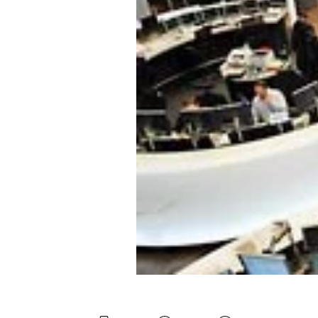
Experten
Mein B:O
Mein Konto
Folgen Sie uns
Kontakt