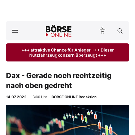
Börse
News
+++ attraktive Chance für Anleger +++ Dieser
Nutzfahrzeugkonzern überzeugt +++
Anlageprodukte
Finanz-Check
Dax - Gerade noch rechtzeitig
nach oben gedreht
Abo & Shop
14.07.2022
· 13:00 Uhr
·
BÖRSE ONLINE Redaktion
BO-Musterdepots
Experten
Mein B:O