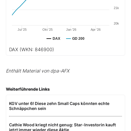
21k
20k
Jul '25
Okt '25
Jan '26
Apr '26
DAX
GD 200
DAX
(WKN: 846900)
Enthält Material von dpa-AFX
Weiterführende Links
KGV unter 6! Diese zehn Small Caps könnten echte
Schnäppchen sein
Cathie Wood kriegt nicht genug: Star-Investorin kauft
jetzt immer wieder diese Aktie