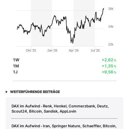
26k
24k
22k
Okt '25
Jan '26
Apr '26
Jul '26
1W
+2,62
%
1M
+1,35
%
1J
+9,56
%
WEITERFÜHRENDE BEITRÄGE
DAX im Aufwind ‑ Renk, Henkel, Commerzbank, Deutz,
Scout24, Bitcoin, Sandisk, AppLovin
DAX im Aufwind ‑ Iran, Springer Nature, Schaeffler, Bitcoin,