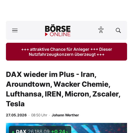
A
ktuelle Ausgabe BÖRSE ONLINE lesen
Börse
+++ attraktive Chance für Anleger +++ Dieser
Nutzfahrzeugkonzern überzeugt +++
News
Anlageprodukte
DAX wieder im Plus - Iran,
Aroundtown, Wacker Chemie,
Finanz-Check
Lufthansa, IREN, Micron, Zscaler,
Abo & Shop
Tesla
BO-Musterdepots
27.05.2026
· 08:50 Uhr
·
Johann Werther
Experten
DAX
26.188,09
+0,24
%