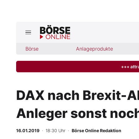
Börse
Börse
Anlageprodukte
News
Anlageprodukte
+++ attr
Finanz-Check
DAX nach Brexit-
Abo & Shop
Anleger sonst noc
BO-Musterdepots
16.01.2019
· 18:30 Uhr
·
Börse Online Redaktion
Experten