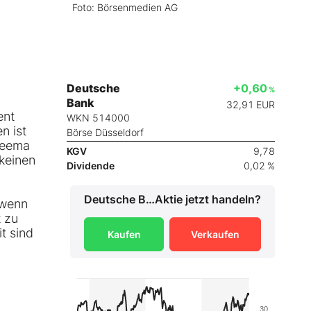
Foto: Börsenmedien AG
Deutsche
+0,60
%
Bank
32,91
EUR
ent
WKN 514000
n ist
Börse Düsseldorf
 Seema
KGV
9,78
keinen
Dividende
0,02 %
Deutsche Bank
Aktie jetzt handeln?
 wenn
t zu
t sind
Kaufen
Verkaufen
30