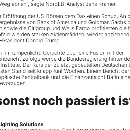
 Weg ebnen", sagte NordLB-Analyst Jens Kramer.
e Eröffnung der US-Börsen dem Dax einen Schub. An 
alsergebnisse von Bank of America und Goldman Sachs d
owie die Citigroup und Wells Fargo profitierten die 
eld wie den starken Aktienmärkten, wieder anziehen
-Präsident Donald Trump.
 im Rampenlicht. Gerüchte über eine Fusion mit der
ericht zufolge werbe die Bundesregierung hinter d
Institute. Der Kurs der zuletzt gebeutelten Deutschen
sten Stand seit knapp fünf Wochen. Einem Bericht der
äische Zentralbank und die Finanzaufsicht Bafin ein
bevorzugen.
nst noch passiert is
ighting Solutions