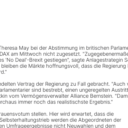
n Theresa May bei der Abstimmung im britischen Parlam
DAX am Mittwoch nicht zugesetzt. "Zugegebenermaße
s 'No Deal'-Brexit gestiegen", sagte Anlagestrategin
leiben die Märkte hoffnungsvoll, dass die Regierung 
d."
elten Vertrag der Regierung zu Fall gebracht. "Auch
amentarier sind bestrebt, einen ungeregelten Austrit
kin vom Vermögensverwalter Alliance Bernstein. "Dami
urchaus immer noch das realistischste Ergebnis."
ensvotum stellen. Hier wird erwartet, dass die
m Selbsterhaltungstrieb werden die Abgeordneten der
alen Umfrageergebnisse nicht Neuwahlen und dem