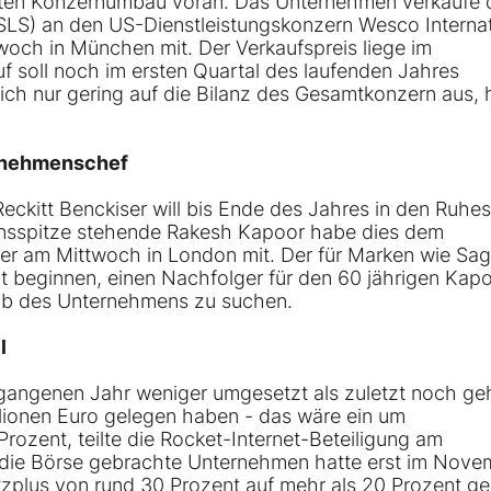
ten Konzernumbau voran. Das Unternehmen verkaufe 
(SLS) an den US-Dienstleistungskonzern Wesco Internat
twoch in München mit. Der Verkaufspreis liege im
uf soll noch im ersten Quartal des laufenden Jahres
ch nur gering auf die Bilanz des Gesamtkonzern aus, 
ernehmenschef
ckitt Benckiser will bis Ende des Jahres in den Ruhe
ensspitze stehende Rakesh Kapoor habe dies dem
kiser am Mittwoch in London mit. Der für Marken wie Sag
zt beginnen, einen Nachfolger für den 60 jährigen Kap
alb des Unternehmens zu suchen.
l
angenen Jahr weniger umgesetzt als zuletzt noch geh
lionen Euro gelegen haben - das wäre ein um
rozent, teilte die Rocket-Internet-Beteiligung am
 die Börse gebrachte Unternehmen hatte erst im Nove
zplus von rund 30 Prozent auf mehr als 20 Prozent ge