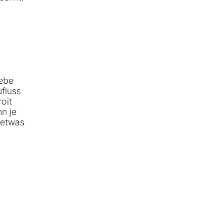
gebe
fluss
oit
n je
 etwas