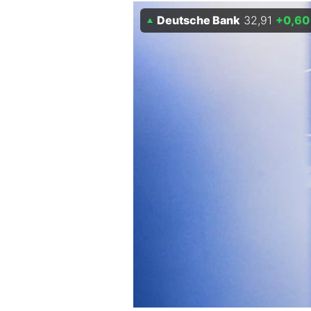
Deutsche Bank
32,91
+0,60
Mein B:O
Mein Konto
Folgen Sie uns
Kontakt