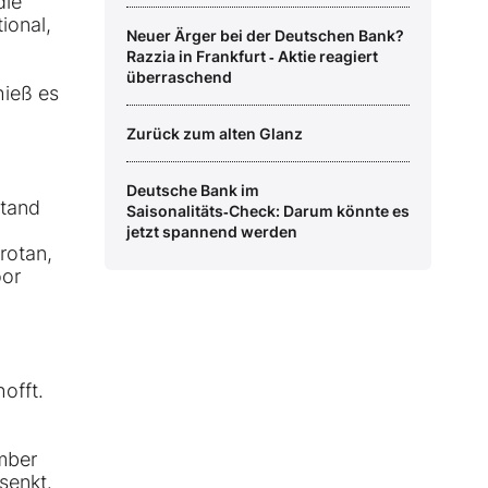
die
ional,
Neuer Ärger bei der Deutschen Bank?
Razzia in Frankfurt ‑ Aktie reagiert
überraschend
hieß es
Zurück zum alten Glanz
Deutsche Bank im
stand
Saisonalitäts‑Check: Darum könnte es
jetzt spannend werden
rotan,
oor
offt.
mber
senkt.