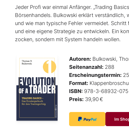
Jeder Profi war einmal Anfänger. „Trading Basics“
Börsenhandels. Bulkowski erklärt verständlich, w
und wie man typische Fehler vermeidet. Schritt f
und eine eigene Strategie zu entwickeln. Ein ko
zocken, sondern mit System handeln wollen.
Autoren:
Bulkowski, Tho
Seitenanzahl:
288
Erscheinungstermin:
25
Format:
Klappenbroschu
ISBN:
978-3-68932-075
Preis:
39,90 €
Im Sho