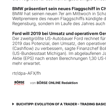
BMW präsentiert sein neues Flaggschiff in C
BMW hat seinen neuen 7er am Mittwoch in Schang
Weltpremiere des neuen Flaggschiffs kündigte d
Regensburg, sondern im Laufe des Jahres auch i
Ford will 2019 bei Umsatz und operativem G
Der zweitgrößte US-Autobauer Ford rechnet für
2019 das Potenzial, den Umsatz, den operativen
(Cashflow) zu verbessern, sagte Finanzchef Bo
(US-Bundesstaat Michigan). Im abgelaufenen Ja
Aktie (EPS) nach ersten Berechnungen 1,30 US-Do
mehr erwartet.
rtr/dpa-AFX/fh
von
BÖRSE ONLINE Redaktion
BUCHTIPP: EVOLUTION OF A TRADER – TRADING BASI