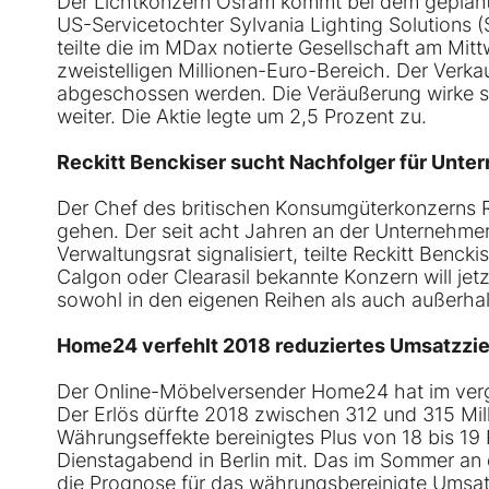
Der Lichtkonzern Osram kommt bei dem geplan
US-Servicetochter Sylvania Lighting Solutions 
teilte die im MDax notierte Gesellschaft am Mit
zweistelligen Millionen-Euro-Bereich. Der Verka
abgeschossen werden. Die Veräußerung wirke si
weiter. Die Aktie legte um 2,5 Prozent zu.
Reckitt Benckiser sucht Nachfolger für Unt
Der Chef des britischen Konsumgüterkonzerns Re
gehen. Der seit acht Jahren an der Unternehm
Verwaltungsrat signalisiert, teilte Reckitt Benc
Calgon oder Clearasil bekannte Konzern will jet
sowohl in den eigenen Reihen als auch außerh
Home24 verfehlt 2018 reduziertes Umsatzzie
Der Online-Möbelversender Home24 hat im verg
Der Erlös dürfte 2018 zwischen 312 und 315 Mil
Währungseffekte bereinigtes Plus von 18 bis 19 P
Dienstagabend in Berlin mit. Das im Sommer an
die Prognose für das währungsbereinigte Umsat