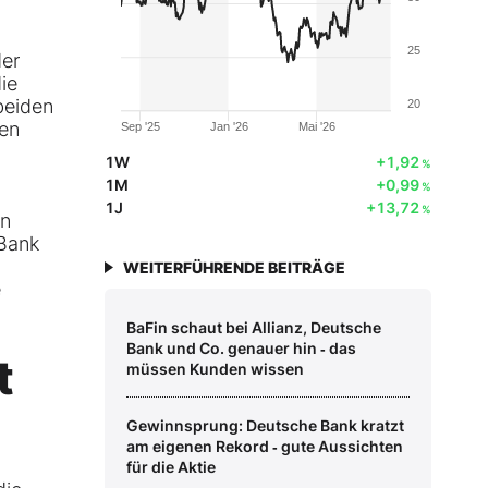
25
der
ie
beiden
20
den
Sep '25
Jan '26
Mai '26
1W
+1,92
%
1M
+0,99
%
1J
+13,72
%
en
 Bank
WEITERFÜHRENDE BEITRÄGE
e
BaFin schaut bei Allianz, Deutsche
Bank und Co. genauer hin ‑ das
t
müssen Kunden wissen
Gewinnsprung: Deutsche Bank kratzt
am eigenen Rekord ‑ gute Aussichten
für die Aktie