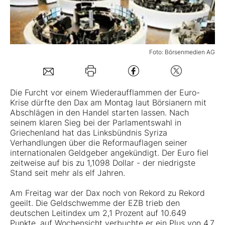
Mein B:O
Foto: Börsenmedien AG
Mein Konto
Folgen Sie uns
Die Furcht vor einem Wiederaufflammen der Euro-
Krise dürfte den Dax am Montag laut Börsianern mit
Abschlägen in den Handel starten lassen. Nach
Kontakt
seinem klaren Sieg bei der Parlamentswahl in
Griechenland hat das Linksbündnis Syriza
Verhandlungen über die Reformauflagen seiner
internationalen Geldgeber angekündigt. Der Euro fiel
zeitweise auf bis zu 1,1098 Dollar - der niedrigste
Stand seit mehr als elf Jahren.
Am Freitag war der Dax noch von Rekord zu Rekord
geeilt. Die Geldschwemme der EZB trieb den
deutschen Leitindex um 2,1 Prozent auf 10.649
Punkte, auf Wochensicht verbuchte er ein Plus von 4,7