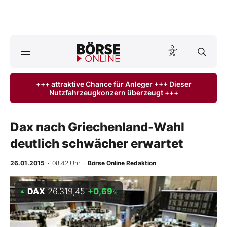
A
ktuelle Ausgabe BÖRSE ONLINE lesen
Börse
+++ attraktive Chance für Anleger +++ Dieser
Nutzfahrzeugkonzern überzeugt +++
News
Anlageprodukte
Dax nach Griechenland-Wahl
deutlich schwächer erwartet
Finanz-Check
26.01.2015
· 08:42 Uhr
·
Börse Online Redaktion
Abo & Shop
DAX
26.319,45
+0,69
%
BO-Musterdepots
Experten