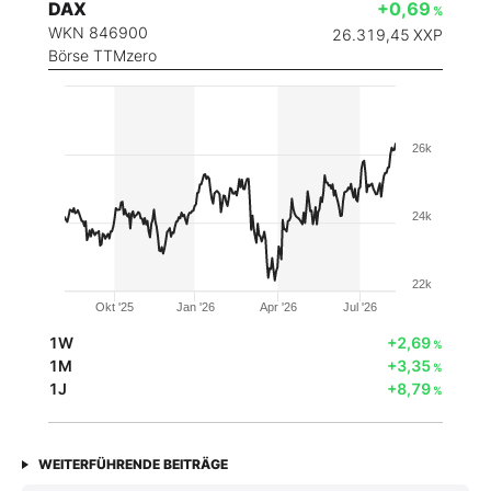
DAX
+0,69
%
WKN 846900
26.319,45
XXP
Börse TTMzero
26k
24k
22k
Okt '25
Jan '26
Apr '26
Jul '26
1W
+2,69
%
1M
+3,35
%
1J
+8,79
%
WEITERFÜHRENDE BEITRÄGE