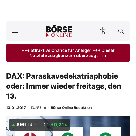
Börse
News
+++ attraktive Chance für Anleger +++ Dieser
Nutzfahrzeugkonzern überzeugt +++
Anlageprodukte
Finanz-Check
DAX: Paraskavedekatriaphobie
oder: Immer wieder freitags, den
Abo & Shop
13.
BO-Musterdepots
13.01.2017
· 10:25 Uhr
·
Börse Online Redaktion
Experten
SMI
14.600,51
+0,21
%
Mein B:O