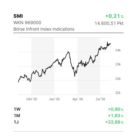
SMI
+0,21
%
WKN 969000
14.600,51
Pkt
Börse Infront Index Indications
14k
13k
12k
11k
Okt '25
Jan '26
Apr '26
Jul '26
1W
+0,90
%
1M
+1,63
%
1J
+22,88
%