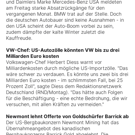
und Daimlers Marke Mercedes-Benz USA meldeten
am Freitag starke Absatzrückgänge für den
vergangenen Monat. BMW
trat auf der Stelle. Doch
die deutschen Autobauer sind keine Ausnahmen - in
den USA scheint der Auto-Boom vorbei zu sein,
zudem dämpfte der kalte Winter zuletzt die
Kauffreude.
VW-Chef: US-Autozölle könnten VW bis zu drei
Milliarden Euro kosten
Volkswagen-Chef Herbert Diess warnt vor
Milliardenkosten durch mögliche US-Importzölle. "Das
wäre schwer zu verdauen. Es könnte uns zwei bis drei
Milliarden Euro kosten - im schlimmsten Fall, bei 25
Prozent Zoll", sagte Diess dem Redaktionsnetzwerk
Deutschland (RND/Montag). "Das hätte auch Folgen
für die Beschäftigung - eine echte Bedrohung, die wir
versuchen, mit allen Kräften zu vermeiden."
Newmont lehnt Offerte von Goldschürfer Barrick ab
Der US-Bergbaukonzern Newmont Mining hat das
Übernahmeangebot des kanadischen
Bergbaukonzerns Barrick Gold abgelehnt. Die