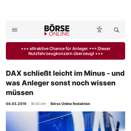
A
ktuelle Ausgabe BÖRSE ONLINE lesen
Börse
+++ attraktive Chance für Anleger +++ Dieser
Nutzfahrzeugkonzern überzeugt +++
News
Anlageprodukte
DAX schließt leicht im Minus - und
was Anleger sonst noch wissen
Finanz-Check
müssen
Abo & Shop
04.03.2019
· 18:30 Uhr
·
Börse Online Redaktion
BO-Musterdepots
-
%
Experten