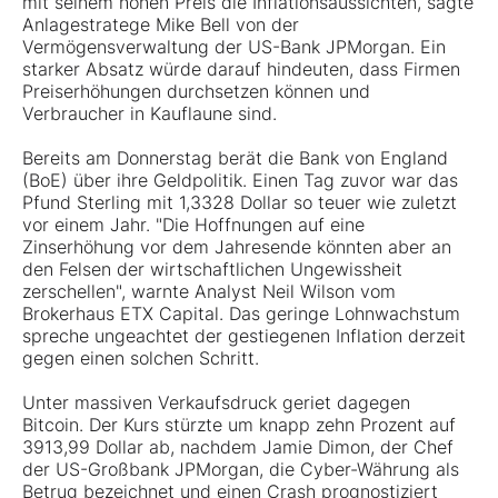
mit seinem hohen Preis die Inflationsaussichten, sagte
Anlagestratege Mike Bell von der
Vermögensverwaltung der US-Bank JPMorgan. Ein
starker Absatz würde darauf hindeuten, dass Firmen
Preiserhöhungen durchsetzen können und
Verbraucher in Kauflaune sind.
Bereits am Donnerstag berät die Bank von England
(BoE) über ihre Geldpolitik. Einen Tag zuvor war das
Pfund Sterling mit 1,3328 Dollar so teuer wie zuletzt
vor einem Jahr. "Die Hoffnungen auf eine
Zinserhöhung vor dem Jahresende könnten aber an
den Felsen der wirtschaftlichen Ungewissheit
zerschellen", warnte Analyst Neil Wilson vom
Brokerhaus ETX Capital. Das geringe Lohnwachstum
spreche ungeachtet der gestiegenen Inflation derzeit
gegen einen solchen Schritt.
Unter massiven Verkaufsdruck geriet dagegen
Bitcoin. Der Kurs stürzte um knapp zehn Prozent auf
3913,99 Dollar ab, nachdem Jamie Dimon, der Chef
der US-Großbank JPMorgan, die Cyber-Währung als
Betrug bezeichnet und einen Crash prognostiziert