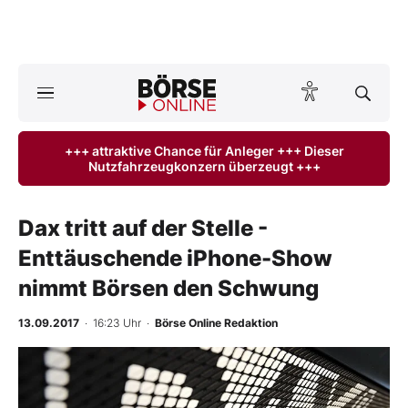
Börse
News
+++ attraktive Chance für Anleger +++ Dieser
Nutzfahrzeugkonzern überzeugt +++
Anlageprodukte
Finanz-Check
Dax tritt auf der Stelle -
Enttäuschende iPhone-Show
Abo & Shop
nimmt Börsen den Schwung
BO-Musterdepots
13.09.2017
· 16:23 Uhr
·
Börse Online Redaktion
Experten
-
%
Mein B:O