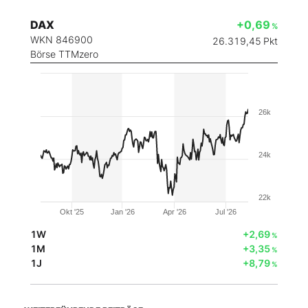
DAX
+0,69
%
WKN 846900
26.319,45
Pkt
Börse TTMzero
26k
24k
22k
Okt '25
Jan '26
Apr '26
Jul '26
1W
+2,69
%
1M
+3,35
%
1J
+8,79
%