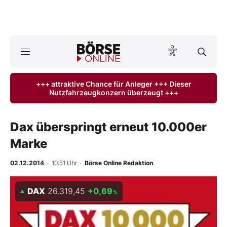
A
ktuelle Ausgabe BÖRSE ONLINE lesen
Börse
+++ attraktive Chance für Anleger +++ Dieser
Nutzfahrzeugkonzern überzeugt +++
News
Anlageprodukte
Dax überspringt erneut 10.000er
Marke
Finanz-Check
02.12.2014
· 10:51 Uhr
·
Börse Online Redaktion
Abo & Shop
DAX
26.319,45
+0,69
%
BO-Musterdepots
Experten