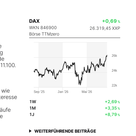
DAX
+0,69
%
WKN 846900
26.319,45
XXP
Börse TTMzero
e
ig
26k
de
11.100.
24k
22k
 wie
Sep '25
Jan '26
Mai '26
teresse
1W
+2,69
%
1M
+3,35
äufe
%
1J
+8,79
ie
%
WEITERFÜHRENDE BEITRÄGE