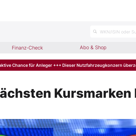
n
WKN/ISIN oder Su
Abo & Shop
Finanz-Check
aktive Chance für Anleger +++ Dieser Nutzfahrzeugkonzern über
nächsten Kursmarken 