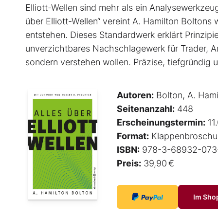
Elliott-Wellen sind mehr als ein Analysewerkzeug 
über Elliott-Wellen“ vereint A. Hamilton Boltons
entstehen. Dieses Standardwerk erklärt Prinzip
unverzichtbares Nachschlagewerk für Trader, An
sondern verstehen wollen. Präzise, tiefgründig un
Autoren:
Bolton, A. Hami
Seitenanzahl:
448
Erscheinungstermin:
11
Format:
Klappenbroschu
ISBN:
978-3-68932-073
Preis:
39,90 €
Im Sho