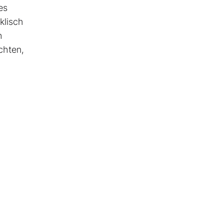
es
klisch
n
chten,