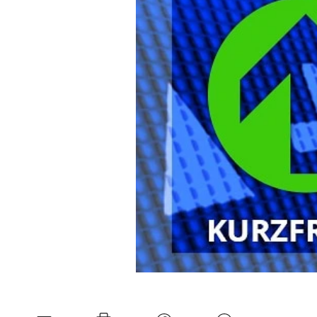
Experten
Mein B:O
Mein Konto
Folgen Sie uns
Kontakt