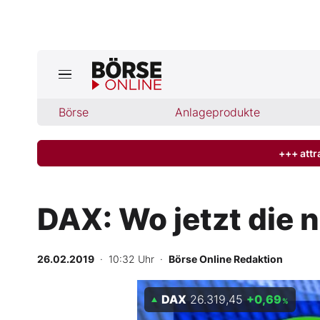
Jetzt a
ktuelle Ausgabe BÖRSE ONLINE lese
Börse
Börse
Anlageprodukte
News
+++ attr
Anlageprodukte
DAX: Wo jetzt die 
Finanz-Check
26.02.2019
· 10:32 Uhr
·
Börse Online Redaktion
Abo & Shop
DAX
26.319,45
+0,69
BO-Musterdepots
%