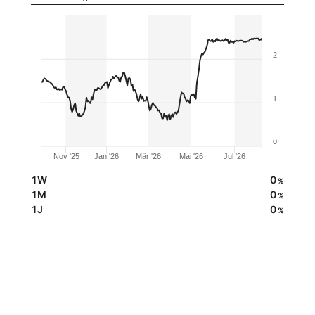
2
1
0
Nov '25
Jan '26
Mär '26
Mai '26
Jul '26
1W
0
%
1M
0
%
1J
0
%