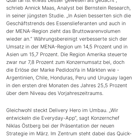
Quartal ist etwas besser gewesen als gedacht“,
schrieb Annick Maas, Analyst bei Bernstein Research,
in seiner jüngsten Studie. „In Asien besserten sich die
Geschäftstrends des Essenslieferanten und auch in
der MENA-Region zieht das Brutto­warenvolumen
wieder an.“ Währungsbereinigt verbesserte sich der
Umsatz in der MENA-Region um 14,5 Prozent und in
Asien um 15,7 Prozent. Die Region Amerika steuerte
zwar nur 7,8 Prozent zum Konzernumsatz bei, doch
die ­Erlöse der Marke PedidosYa in Märkten wie ­
Argentinien, Chile, Honduras, Peru und Uruguay lagen
in den ersten drei Monaten des Jahres 25,5 Prozent
über dem Niveau des Vorjahreszeitraums.
Gleichwohl steckt Delivery Hero im Umbau. „Wir
entwickeln die Everyday-App“, sagt Konzernchef
Niklas Östberg bei der Präsentation der neuen
Strategie im März. Im Zentrum steht dabei das Quick-