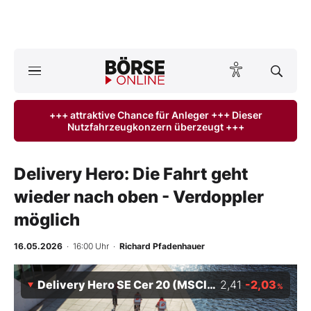
Börse
News
+++ attraktive Chance für Anleger +++ Dieser
Nutzfahrzeugkonzern überzeugt +++
Anlageprodukte
Finanz-Check
Delivery Hero: Die Fahrt geht
wieder nach oben - Verdoppler
Abo & Shop
möglich
BO-Musterdepots
16.05.2026
· 16:00 Uhr
·
Richard Pfadenhauer
Experten
Delivery Hero SE Cer 20 (MSCI) 09/26
2,41
-2,03
%
Mein B:O