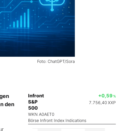
Foto: ChatGPT/Sora
Infront
+0,59
egen
%
S&P
7.756,40
XXP
in den
500
WKN A0AET0
Börse Infront Index Indications
ur