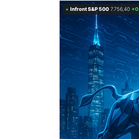
Infront S&P 500
7.756,40
+0
Mein B:O
Mein Konto
Folgen Sie uns
Kontakt