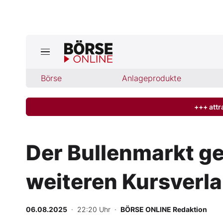
Börse
Börse
Anlageprodukte
News
Anlageprodukte
+++ attr
Finanz-Check
Der Bullenmarkt ge
Abo & Shop
weiteren Kursverla
BO-Musterdepots
06.08.2025
· 22:20 Uhr
·
BÖRSE ONLINE Redaktion
Experten