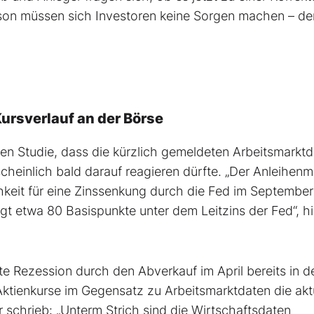
son müssen sich Investoren keine Sorgen machen – de
ursverlauf an der Börse
hten Studie, dass die kürzlich gemeldeten Arbeitsmarkt
heinlich bald darauf reagieren dürfte. „Der Anleihenm
hkeit für eine Zinssenkung durch die Fed im September 
egt etwa 80 Basispunkte unter dem Leitzins der Fed“, h
hte Rezession durch den Abverkauf im April bereits in d
ktienkurse im Gegensatz zu Arbeitsmarktdaten die akt
r schrieb: „Unterm Strich sind die Wirtschaftsdaten