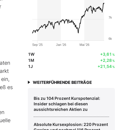
r
7k
6k
Sep '25
Jan '26
Mai '26
1W
+3,61
%
1M
+2,28
%
daten
1J
+21,54
%
arkt
ein,
WEITERFÜHRENDE BEITRÄGE
ieß es
Bis zu 104 Prozent Kurspotenzial:
Insider schlagen bei diesen
aussichtsreichen Aktien zu
en
uelle
Absolute Kursexplosion: 220 Prozent
Gewinn und nochmal 116 Prozent