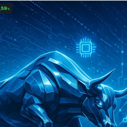
,59
%