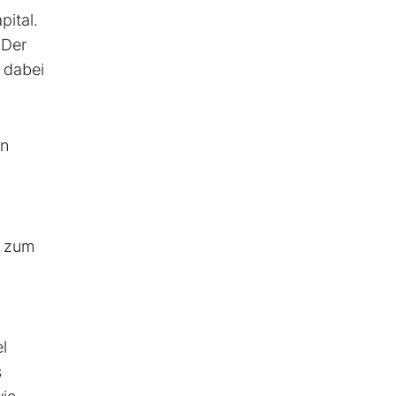
ital.
 Der
e dabei
in
t zum
l
s