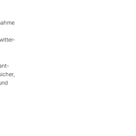
rnahme
itter-
ant-
icher,
 und