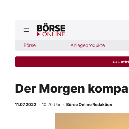
Jetzt a
ktuelle Ausgabe BÖRSE ONLINE lese
Börse
Börse
Anlageprodukte
News
+++ attr
Anlageprodukte
Der Morgen kompakt
Finanz-Check
11.07.2022
· 10:20 Uhr
·
Börse Online Redaktion
Abo & Shop
BO-Musterdepots