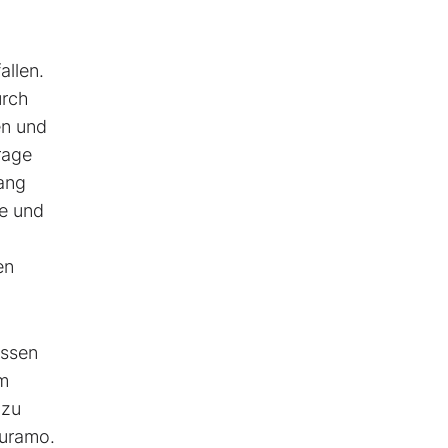
allen.
urch
en und
rage
ang
ge und
en
essen
um
 zu
auramo.