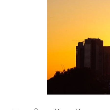
Experten
Mein B:O
Mein Konto
Folgen Sie uns
Kontakt