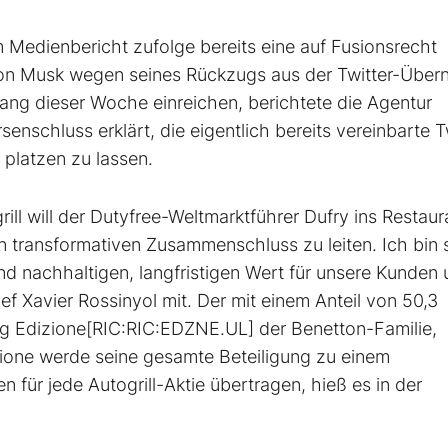
 Medienbericht zufolge bereits eine auf Fusionsrecht
Elon Musk wegen seines Rückzugs aus der Twitter-Übe
nfang dieser Woche einreichen, berichtete die Agentur
schluss erklärt, die eigentlich bereits vereinbarte Tw
platzen zu lassen.
ill
will der Dutyfree-Weltmarktführer Dufry ins Restaur
en transformativen Zusammenschluss zu leiten. Ich bin s
nd nachhaltigen, langfristigen Wert für unsere Kunden
ef Xavier Rossinyol mit. Der mit einem Anteil von 50,3
ing Edizione[RIC:RIC:EDZNE.UL] der Benetton-Familie,
zione werde seine gesamte Beteiligung zu einem
 für jede Autogrill-Aktie übertragen, hieß es in der