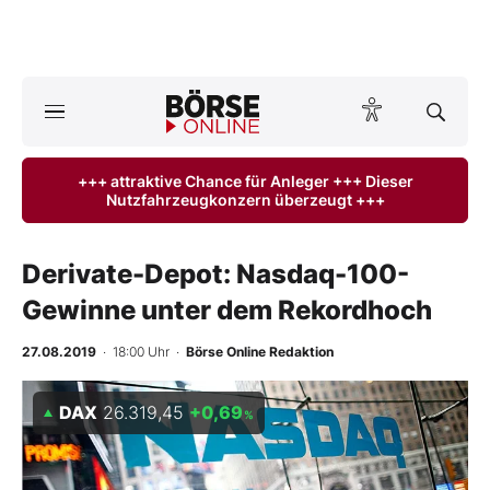
A
ktuelle Ausgabe BÖRSE ONLINE lesen
Börse
+++ attraktive Chance für Anleger +++ Dieser
Nutzfahrzeugkonzern überzeugt +++
News
Anlageprodukte
Derivate-Depot: Nasdaq-100-
Gewinne unter dem Rekordhoch
Finanz-Check
27.08.2019
· 18:00 Uhr
·
Börse Online Redaktion
Abo & Shop
DAX
26.319,45
+0,69
%
BO-Musterdepots
Experten