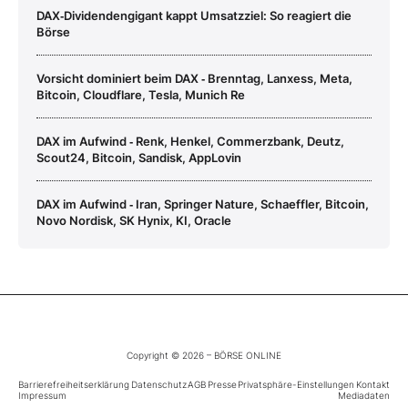
DAX‑Dividendengigant kappt Umsatzziel: So reagiert die
Börse
Vorsicht dominiert beim DAX ‑ Brenntag, Lanxess, Meta,
Bitcoin, Cloudflare, Tesla, Munich Re
DAX im Aufwind ‑ Renk, Henkel, Commerzbank, Deutz,
Scout24, Bitcoin, Sandisk, AppLovin
DAX im Aufwind ‑ Iran, Springer Nature, Schaeffler, Bitcoin,
Novo Nordisk, SK Hynix, KI, Oracle
Copyright © 2026 – BÖRSE ONLINE
Barrierefreiheitserklärung
Datenschutz
AGB
Presse
Privatsphäre-Einstellungen
Kontakt
Impressum
Mediadaten