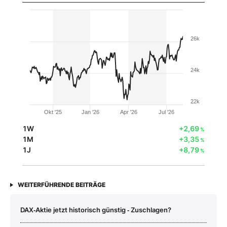
26k
24k
22k
Okt '25
Jan '26
Apr '26
Jul '26
1W
+2,69
%
1M
+3,35
%
1J
+8,79
%
WEITERFÜHRENDE BEITRÄGE
DAX‑Aktie jetzt historisch günstig ‑ Zuschlagen?