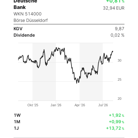
Deutsche
+0,81
%
Bank
32,94
EUR
WKN 514000
Börse Düsseldorf
KGV
9,87
Dividende
0,02 %
30
25
20
Okt '25
Jan '26
Apr '26
Jul '26
1W
+1,92
%
1M
+0,99
%
1J
+13,72
%