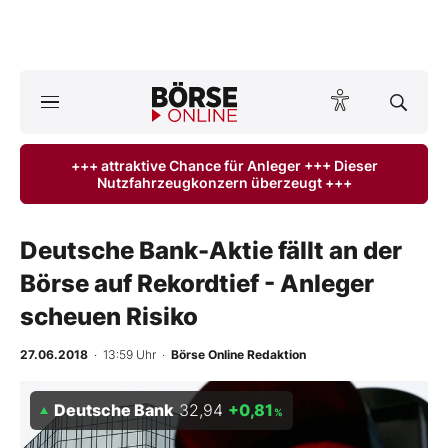
Börse
News
+++ attraktive Chance für Anleger +++ Dieser
Nutzfahrzeugkonzern überzeugt +++
Anlageprodukte
Finanz-Check
Deutsche Bank-Aktie fällt an der
Börse auf Rekordtief - Anleger
Abo & Shop
scheuen Risiko
BO-Musterdepots
27.06.2018
· 13:59 Uhr
·
Börse Online Redaktion
Experten
Deutsche Bank
32,94
+0,81
%
Mein B:O