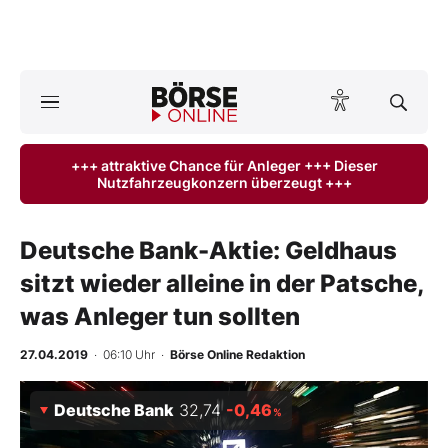
A
ktuelle Ausgabe BÖRSE ONLINE lesen
Börse
+++ attraktive Chance für Anleger +++ Dieser
Nutzfahrzeugkonzern überzeugt +++
News
Anlageprodukte
Deutsche Bank-Aktie: Geldhaus
sitzt wieder alleine in der Patsche,
Finanz-Check
was Anleger tun sollten
Abo & Shop
27.04.2019
· 06:10 Uhr
·
Börse Online Redaktion
BO-Musterdepots
Deutsche Bank
32,74
-0,46
%
Experten