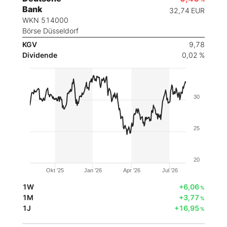
Bank
32,74
EUR
WKN 514000
Börse Düsseldorf
KGV
9,78
Dividende
0,02 %
30
25
20
Okt '25
Jan '26
Apr '26
Jul '26
1W
+6,06
%
1M
+3,77
%
1J
+16,95
%