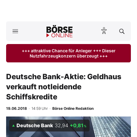
A
ktuelle Ausgabe BÖRSE ONLINE lesen
Börse
+++ attraktive Chance für Anleger +++ Dieser
Nutzfahrzeugkonzern überzeugt +++
News
Anlageprodukte
Deutsche Bank-Aktie: Geldhaus
verkauft notleidende
Finanz-Check
Schiffskredite
Abo & Shop
19.06.2018
· 14:59 Uhr
·
Börse Online Redaktion
BO-Musterdepots
Deutsche Bank
32,94
+0,81
%
Experten