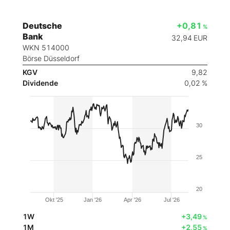
Deutsche
+0,81
%
Bank
32,94
EUR
WKN 514000
Börse Düsseldorf
KGV
9,82
Dividende
0,02 %
30
25
20
Okt '25
Jan '26
Apr '26
Jul '26
1W
+3,49
%
1M
+2,55
%