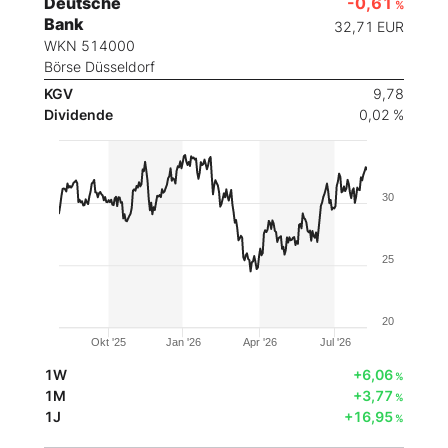
Deutsche
-0,61
%
Bank
32,71
EUR
WKN 514000
Börse Düsseldorf
KGV
9,78
Dividende
0,02 %
30
25
20
Okt '25
Jan '26
Apr '26
Jul '26
1W
+6,06
%
1M
+3,77
%
1J
+16,95
%