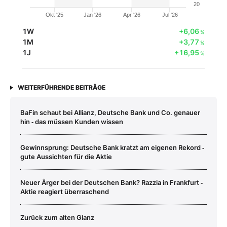
20
Okt '25
Jan '26
Apr '26
Jul '26
1W
+6,06
%
1M
+3,77
%
1J
+16,95
%
WEITERFÜHRENDE BEITRÄGE
BaFin schaut bei Allianz, Deutsche Bank und Co. genauer
hin ‑ das müssen Kunden wissen
Gewinnsprung: Deutsche Bank kratzt am eigenen Rekord ‑
gute Aussichten für die Aktie
Neuer Ärger bei der Deutschen Bank? Razzia in Frankfurt ‑
Aktie reagiert überraschend
Zurück zum alten Glanz