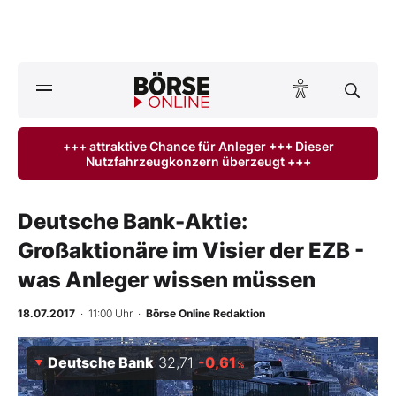
A
ktuelle Ausgabe BÖRSE ONLINE lesen
Börse
+++ attraktive Chance für Anleger +++ Dieser
Nutzfahrzeugkonzern überzeugt +++
News
Anlageprodukte
Deutsche Bank-Aktie:
Großaktionäre im Visier der EZB -
Finanz-Check
was Anleger wissen müssen
Abo & Shop
18.07.2017
· 11:00 Uhr
·
Börse Online Redaktion
BO-Musterdepots
Deutsche Bank
32,71
-0,61
%
Experten