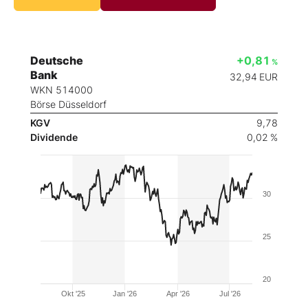
Deutsche
+0,81
%
Bank
32,94
EUR
WKN 514000
Börse Düsseldorf
KGV
9,78
Dividende
0,02 %
30
25
20
Okt '25
Jan '26
Apr '26
Jul '26