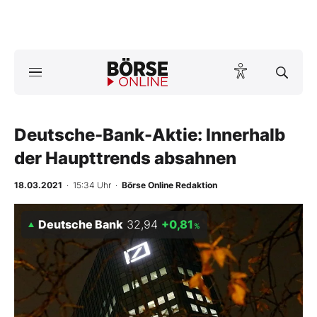
Börse
News
Deutsche-Bank-Aktie: Innerhalb
Anlageprodukte
der Haupttrends absahnen
Finanz-Check
18.03.2021
· 15:34 Uhr
·
Börse Online Redaktion
Abo & Shop
Deutsche Bank
32,94
+0,81
%
BO-Musterdepots
Experten
Mein B:O