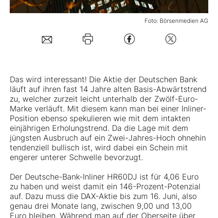
Foto: Börsenmedien AG
Mein Konto
Folgen Sie uns
Das wird interessant! Die Aktie der Deutschen Bank
läuft auf ihren fast 14 Jahre alten Basis-Abwärtstrend
Kontakt
zu, welcher zurzeit leicht unterhalb der Zwölf-Euro-
Marke verläuft. Mit diesem kann man bei einer Inliner-
Position ebenso spekulieren wie mit dem intakten
einjährigen Erholungstrend. Da die Lage mit dem
jüngsten Ausbruch auf ein Zwei-Jahres-Hoch ohnehin
tendenziell bullisch ist, wird dabei ein Schein mit
engerer unterer Schwelle bevorzugt.
Der Deutsche-Bank-Inliner HR60DJ ist für 4,06 Euro
zu haben und weist damit ein 146-Prozent-Potenzial
auf. Dazu muss die DAX-Aktie bis zum 16. Juni, also
genau drei Monate lang, zwischen 9,00 und 13,00
Euro bleiben. Während man auf der Oberseite über