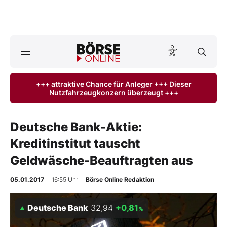
Börse
News
+++ attraktive Chance für Anleger +++ Dieser
Nutzfahrzeugkonzern überzeugt +++
Anlageprodukte
Finanz-Check
Deutsche Bank-Aktie:
Kreditinstitut tauscht
Abo & Shop
Geldwäsche-Beauftragten aus
BO-Musterdepots
05.01.2017
· 16:55 Uhr
·
Börse Online Redaktion
Experten
Deutsche Bank
32,94
+0,81
%
Mein B:O