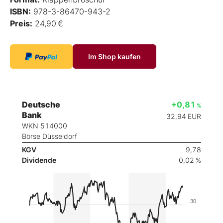
ISBN:
978-3-86470-943-2
Preis:
24,90 €
Im Shop kaufen
Deutsche
+0,81
%
Bank
32,94
EUR
WKN 514000
Börse Düsseldorf
KGV
9,78
Dividende
0,02 %
30